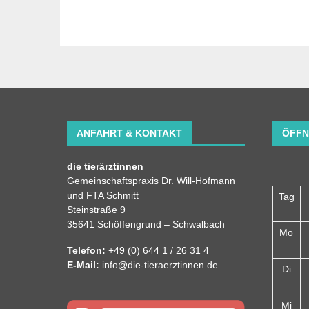
ANFAHRT & KONTAKT
ÖFFN
die tierärztinnen
Gemeinschaftspraxis Dr. Will-Hofmann
und FTA Schmitt
Tag
Steinstraße 9
35641 Schöffengrund – Schwalbach
Mo
Telefon:
+49 (0) 644 1 / 26 31 4
E-Mail:
info@die-tieraerztinnen.de
Di
Mi