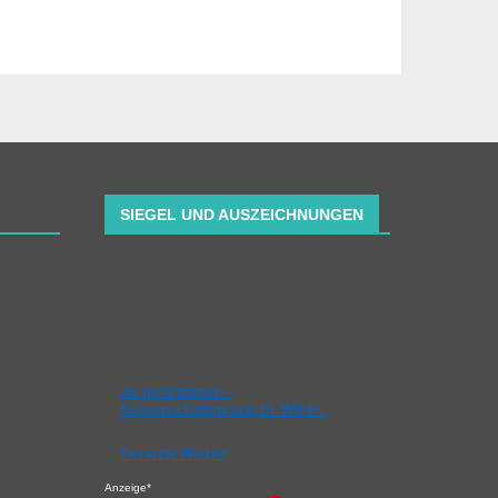
SIEGEL UND AUSZEICHNUNGEN
die tierärztinnen –
Gemeinschaftspraxis Dr. Will-H…
Tierärzte Wetzlar
Anzeige*