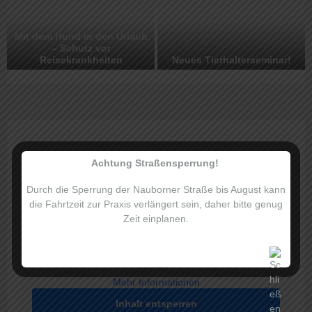
Mit dem Hund in den Urlaub
– Schutz vor
Reisekrankheiten
Neues Tierhalterseminar!
Achtung Straßensperrung!
Durch die Sperrung der Nauborner Straße bis August kann
die Fahrtzeit zur Praxis verlängert sein, daher bitte genug
Sie sehen gerade einen Platzhalterinhalt von
Zeit einplanen.
TrustIndex
. Um auf den eigentlichen Inhalt zuzugreifen,
klicken Sie auf die Schaltfläche unten. Bitte beachten
Sie, dass dabei Daten an Drittanbieter weitergegeben
werden.
Mehr Informationen
Inhalt entsperren