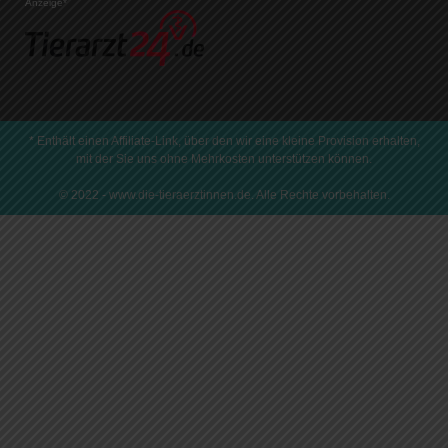
Anzeige*
* Enthält einen Affiliate-Link, über den wir eine kleine Provision erhalten,
mit der Sie uns ohne Mehrkosten unterstützen können.
© 2022 - www.die-tieraerztinnen.de. Alle Rechte vorbehalten.