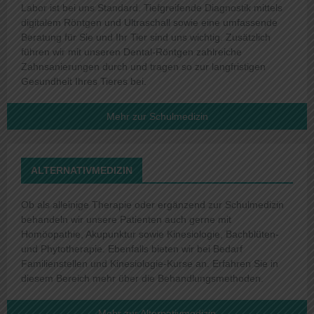
Labor ist bei uns Standard. Tiefgreifende Diagnostik mittels
digitalem Röntgen und Ultraschall sowie eine umfassende
Beratung für Sie und Ihr Tier sind uns wichtig. Zusätzlich
führen wir mit unseren Dental-Röntgen zahlreiche
Zahnsanierungen durch und tragen so zur langfristigen
Gesundheit Ihres Tieres bei.
Mehr zur Schulmedizin
ALTERNATIVMEDIZIN
Ob als alleinige Therapie oder ergänzend zur Schulmedizin
behandeln wir unsere Patienten auch gerne mit
Homöopathie, Akupunktur sowie Kinesiologie, Bachblüten-
und Phytotherapie. Ebenfalls bieten wir bei Bedarf
Familienstellen und Kinesiologie-Kurse an. Erfahren Sie in
diesem Bereich mehr über die Behandlungsmethoden.
Mehr zur Alternativmedizin