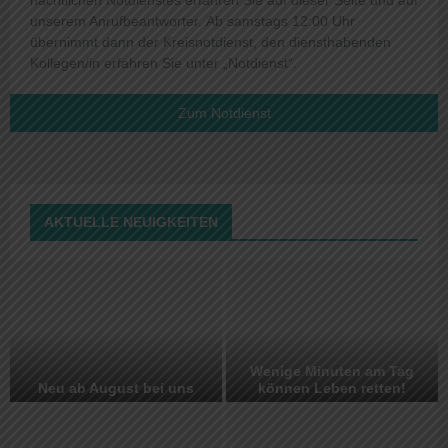
nächtlichen Notdienstes erfahren Sie auf dieser Seite und auf
unserem Anrufbeantworter. Ab samstags 12:00 Uhr
übernimmt dann der Kreisnotdienst, den diensthabenden
Kollegen/in erfahren Sie unter „Notdienst“.
Zum Notdienst
AKTUELLE NEUIGKEITEN
Wenige Minuten am Tag
Neu ab August bei uns
können Leben retten!