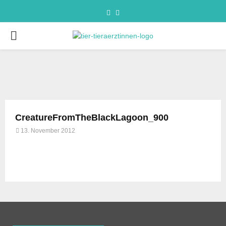
CreatureFromTheBlackLagoon_900
13. November 2012