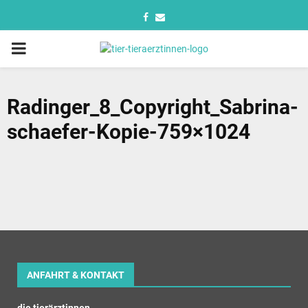
Radinger_8_Copyright_Sabrina-
schaefer-Kopie-759×1024
ANFAHRT & KONTAKT
die tierärztinnen