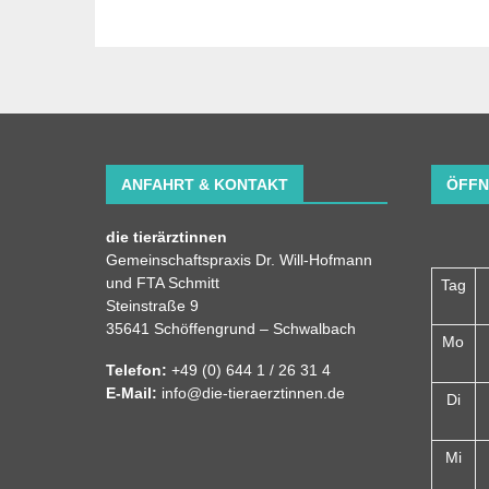
ANFAHRT & KONTAKT
ÖFFN
die tierärztinnen
Gemeinschaftspraxis Dr. Will-Hofmann
und FTA Schmitt
Tag
Steinstraße 9
35641 Schöffengrund – Schwalbach
Mo
Telefon:
+49 (0) 644 1 / 26 31 4
E-Mail:
info@die-tieraerztinnen.de
Di
Mi