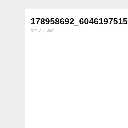
178958692_6046197515
29. April 2021