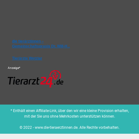
die tierärztinnen –
Gemeinschaftspraxis Dr. Will-H…
Tierärzte Wetzlar
Anzeige*
* Enthält einen Affiliate-Link, über den wir eine kleine Provision erhalten,
mit der Sie uns ohne Mehrkosten unterstützen können.
© 2022 - www.die-tieraerztinnen.de. Alle Rechte vorbehalten.