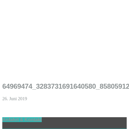
64969474_3283731691640580_8580591
26. Juni 2019
Anfahrt & Kontakt