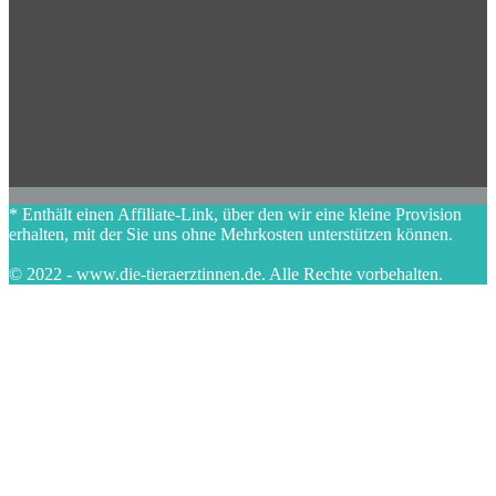
* Enthält einen Affiliate-Link, über den wir eine kleine Provision
erhalten, mit der Sie uns ohne Mehrkosten unterstützen können.
© 2022 - www.die-tieraerztinnen.de. Alle Rechte vorbehalten.