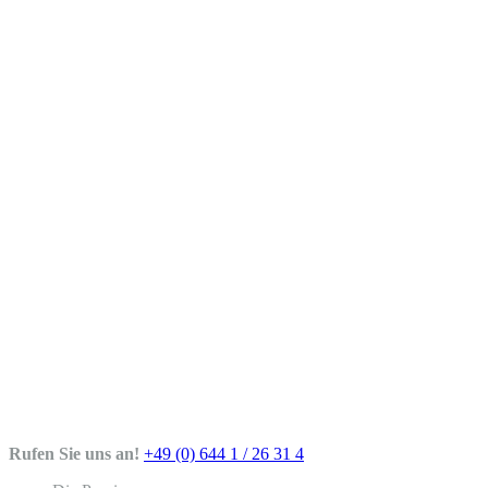
Facebook
Email
Rufen Sie uns an!
+49 (0) 644 1 / 26 31 4