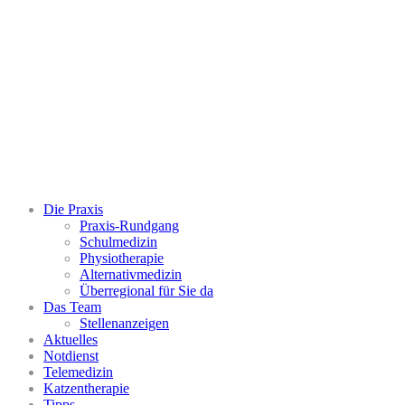
Facebook
Email
Die Praxis
Praxis-Rundgang
Schulmedizin
Physiotherapie
Alternativmedizin
Überregional für Sie da
Das Team
Stellenanzeigen
Aktuelles
Notdienst
Telemedizin
Katzentherapie
Tipps