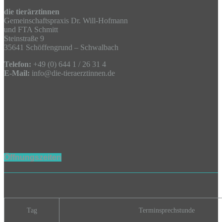
die tierärztinnen
Gemeinschaftspraxis Dr. Will-Hofmann
und FTA Schmitt
Steinstraße 9
35641 Schöffengrund – Schwalbach
Telefon:
+49 (0) 644 1 / 26 31 4
E-Mail:
info@die-tieraerztinnen.de
Öffnungszeiten
Tag
Terminsprechstunde