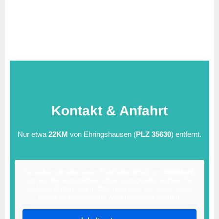
Kontakt & Anfahrt
Nur etwa
22KM
von Ehringshausen (
PLZ 35630
) entfernt.
Sie sehen gerade einen Platzhalterinhalt von
Standard
.
Um auf den eigentlichen Inhalt zuzugreifen, klicken Sie
auf den Button unten. Bitte beachten Sie, dass dabei
Daten an Drittanbieter weitergegeben werden.