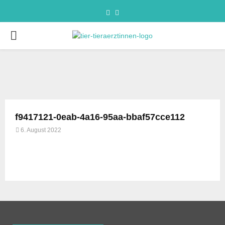
f9417121-0eab-4a16-95aa-bbaf57cce112
6. August 2022