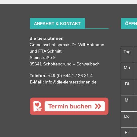
ANFAHRT & KONTAKT
ÖFFN
die tierärztinnen
Gemeinschaftspraxis Dr. Will-Hofmann
und FTA Schmitt
Tag
Steinstraße 9
35641 Schöffengrund – Schwalbach
Mo
Telefon:
+49 (0) 644 1 / 26 31 4
E-Mail:
info@die-tieraerztinnen.de
Di
Mi
Do
Fr