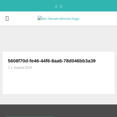
5608f70d-fe46-44f6-8aa6-78d046bb3a39
1. August 2024