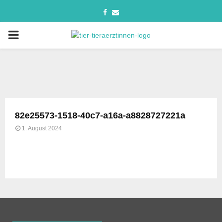
82e25573-1518-40c7-a16a-a8828727221a
1. August 2024