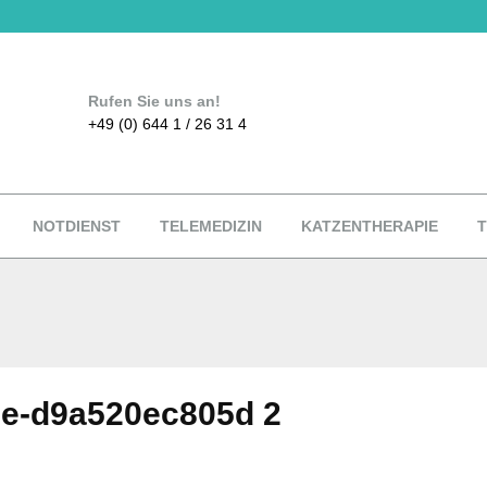
Rufen Sie uns an!
+49 (0) 644 1 / 26 31 4
NOTDIENST
TELEMEDIZIN
KATZENTHERAPIE
T
7e-d9a520ec805d 2