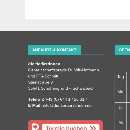
ANFAHRT & KONTAKT
ÖFFN
die tierärztinnen
Gemeinschaftspraxis Dr. Will-Hofmann
und FTA Schmitt
Tag
Steinstraße 9
35641 Schöffengrund – Schwalbach
Mo
Telefon:
+49 (0) 644 1 / 26 31 4
E-Mail:
info@die-tieraerztinnen.de
Di
Mi