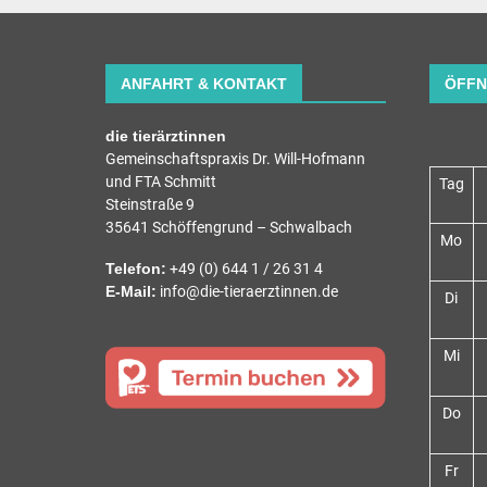
ANFAHRT & KONTAKT
ÖFFN
die tierärztinnen
Gemeinschaftspraxis Dr. Will-Hofmann
und FTA Schmitt
Tag
Steinstraße 9
35641 Schöffengrund – Schwalbach
Mo
Telefon:
+49 (0) 644 1 / 26 31 4
E-Mail:
info@die-tieraerztinnen.de
Di
Mi
Do
Fr