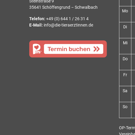
Steinstraße 9
35641 Schöffengrund – Schwalbach
Mo
Telefon:
+49 (0) 644 1 / 26 31 4
E-Mail:
info@die-tieraerztinnen.de
Di
Mi
Do
Fr
Sa
So
OP-Term
Vereinb