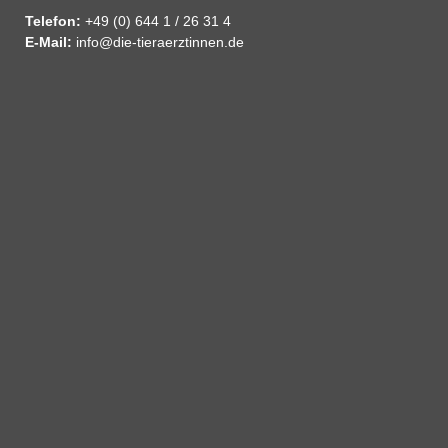
Telefon:
+49 (0) 644 1 / 26 31 4
E-Mail:
info@die-tieraerztinnen.de