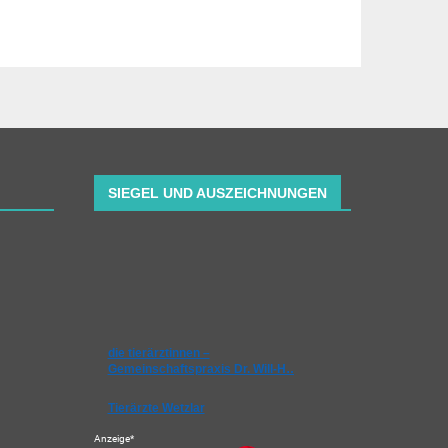
SIEGEL UND AUSZEICHNUNGEN
die tierärztinnen –
Gemeinschaftspraxis Dr. Will-H…
Tierärzte Wetzlar
Anzeige*