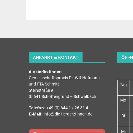
ANFAHRT & KONTAKT
ÖFFN
die tierärztinnen
Gemeinschaftspraxis Dr. Will-Hofmann
und FTA Schmitt
Tag
Steinstraße 9
35641 Schöffengrund – Schwalbach
Mo
Telefon:
+49 (0) 644 1 / 26 31 4
E-Mail:
info@die-tieraerztinnen.de
Di
Mi