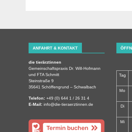
ANFAHRT & KONTAKT
ÖFFN
die tierärztinnen
Gemeinschaftspraxis Dr. Will-Hofmann
und FTA Schmitt
Tag
Steinstraße 9
35641 Schöffengrund – Schwalbach
Mo
Telefon:
+49 (0) 644 1 / 26 31 4
E-Mail:
info@die-tieraerztinnen.de
Di
Mi