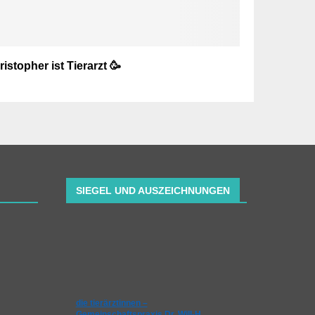
istopher ist Tierarzt 🥳
SIEGEL UND AUSZEICHNUNGEN
die tierärztinnen –
Gemeinschaftspraxis Dr. Will-H…