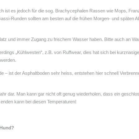
ch ist es jedoch für die sog. Brachycephalen Rassen wie Mops, Franz
Gassi-Runden sollten am besten auf die frühen Morgen- und späten Ab
enplatz und immer Zugang zu frischem Wasser haben. Bitte auch an Wa
rdings „Kühlwesten“, z.B. von Ruffwear, dies hat sich bei kurznasig
 werden.
de – ist der Asphaltboden sehr heiss, entstehen hier schnell Verbren
 Gefahr dar. Man kann gar nicht oft genug wiederholen, dass ein gesc
h enden kann bei diesen Temperaturen!
 Hund?