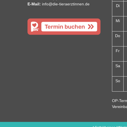
E-Mail:
info@die-tieraerztinnen.de
Di
Mi
Do
Fr
Sa
So
OP-Term
Vereinb