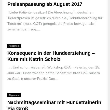
Preisanpassung ab August 2017
Liebe Patientenbesitzer! Die Abrechnung in deutschen
Tierarztpraxen ist gesetzlich durch die „Gebührenordnung für
Tierärzte“ (kurz: GOT) geregelt, die Preise bewegen sich
zwischen dem sog....
Allgemein
Konsequenz in der Hundeerziehung –
Kurs mit Katrin Scholz
…. Und schon wieder ein Workshop 🙂 Am Feiertag den 15.
Juni war Hundetrainerin Katrin Scholz mit ihren Co-Trainern
zu Gast in unserer Praxis! Das...
Allgemein
Nachmittagsseminar mit Hundetrainerin
Pia Groß