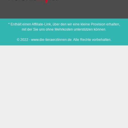
* Enthält einen Affiliate-Link, über den wir eine kleine Provision erhalten,
mit der Sie uns ohne Mehrkosten unterstützen können.
© 2022 - www.die-tieraerztinnen.de. Alle Rechte vorbehalten.