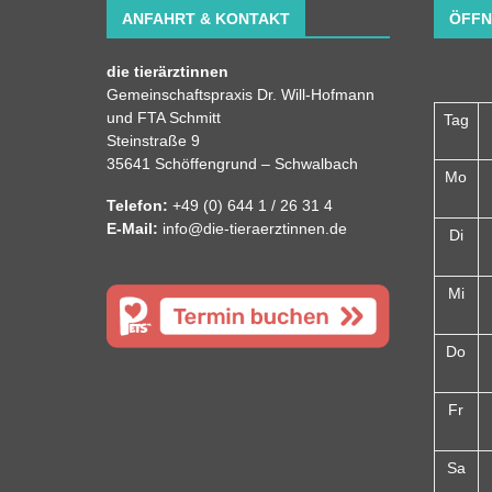
ANFAHRT & KONTAKT
ÖFFN
die tierärztinnen
Gemeinschaftspraxis Dr. Will-Hofmann
und FTA Schmitt
Tag
Steinstraße 9
35641 Schöffengrund – Schwalbach
Mo
Telefon:
+49 (0) 644 1 / 26 31 4
E-Mail:
info@die-tieraerztinnen.de
Di
Mi
Do
Fr
Sa