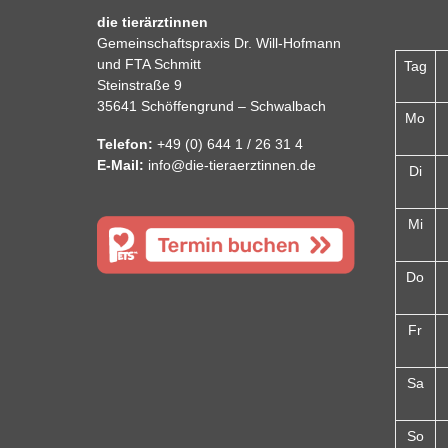
die tierärztinnen
Gemeinschaftspraxis Dr. Will-Hofmann
und FTA Schmitt
Tag
Steinstraße 9
35641 Schöffengrund – Schwalbach
Mo
Telefon:
+49 (0) 644 1 / 26 31 4
E-Mail:
info@die-tieraerztinnen.de
Di
Mi
Do
Fr
Sa
So