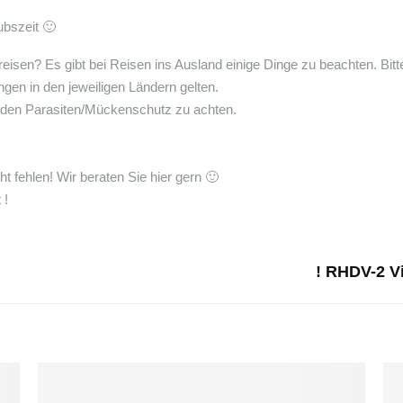
ubszeit 🙂
rreisen? Es gibt bei Reisen ins Ausland einige Dinge zu beachten. Bit
en in den jeweiligen Ländern gelten.
henden Parasiten/Mückenschutz zu achten.
t fehlen! Wir beraten Sie hier gern 🙂
 !
! RHDV-2 V