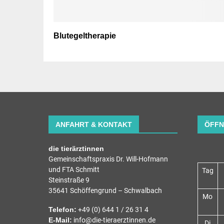
Blutegeltherapie
ANFAHRT & KONTAKT
ÖFFN
die tierärztinnen
Gemeinschaftspraxis Dr. Will-Hofmann
und FTA Schmitt
Tag
Steinstraße 9
35641 Schöffengrund – Schwalbach
Mo
Telefon:
+49 (0) 644 1 / 26 31 4
E-Mail:
info@die-tieraerztinnen.de
Di