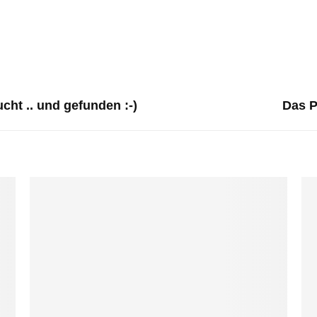
cht .. und gefunden :-)
Das P