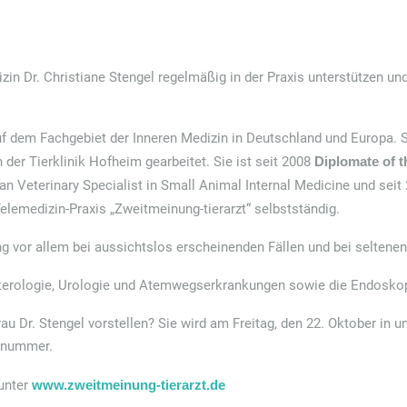
izin Dr. Christiane Stengel regelmäßig in der Praxis unterstützen u
auf dem Fachgebiet der Inneren Medizin in Deutschland und Europa. S
der Tierklinik Hofheim gearbeitet. Sie ist seit 2008
Diplomate of t
Veterinary Specialist in Small Animal Internal Medicine und seit
 Telemedizin-Praxis „Zweitmeinung-tierarzt“ selbstständig.
ng vor allem bei aussichtslos erscheinenden Fällen und bei seltene
enterologie, Urologie und Atemwegserkrankungen sowie die Endosko
rau Dr. Stengel vorstellen? Sie wird am Freitag, den 22. Oktober in u
isnummer.
 unter
www.zweitmeinung-tierarzt.de