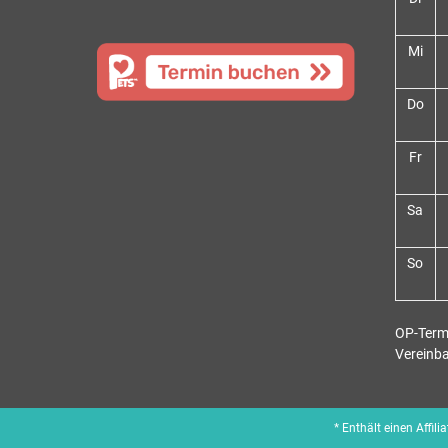
Mi
Do
Fr
Sa
So
OP-Term
Vereinb
* Enthält einen Affil