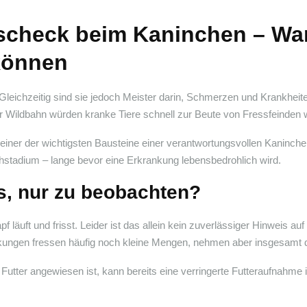
tscheck beim Kaninchen – Wa
können
Gleichzeitig sind sie jedoch Meister darin, Schmerzen und Krankheit
ier Wildbahn würden kranke Tiere schnell zur Beute von Fressfeinden
 einer der wichtigsten Bausteine einer verantwortungsvollen Kaninch
hstadium – lange bevor eine Erkrankung lebensbedrohlich wird.
s, nur zu beobachten?
f läuft und frisst. Leider ist das allein kein zuverlässiger Hinweis 
gen fressen häufig noch kleine Mengen, nehmen aber insgesamt de
Futter angewiesen ist, kann bereits eine verringerte Futteraufnahme