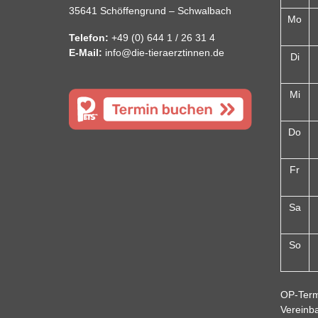
35641 Schöffengrund – Schwalbach
Mo
Telefon:
+49 (0) 644 1 / 26 31 4
E-Mail:
info@die-tieraerztinnen.de
Di
Mi
Do
Fr
Sa
So
OP-Term
Vereinb