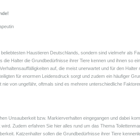
nde!
apeutin
n beliebtesten Haustieren Deutschlands, sondern sind vielmehr als Fa
 die Halter die Grundbedürfnisse ihrer Tiere kennen und ihnen so ei
erhaltensauffälligkeiten auf, die meist unerwartet und für den Halter n
teiligten für enormen Leidensdruck sorgt und zudem ein häufiger Grund
nie von ungefähr, oftmals sind es mehrere unterschiedliche Faktoren
chen Unsauberkeit bzw. Markierverhalten eingegangen und dabei komm
ert wird. Zudem erfahren Sie hier alles rund um das Thema Toiletten
erkeit. Katzenhalter sollen die Grundbedürfnisse ihrer Tiere kenne