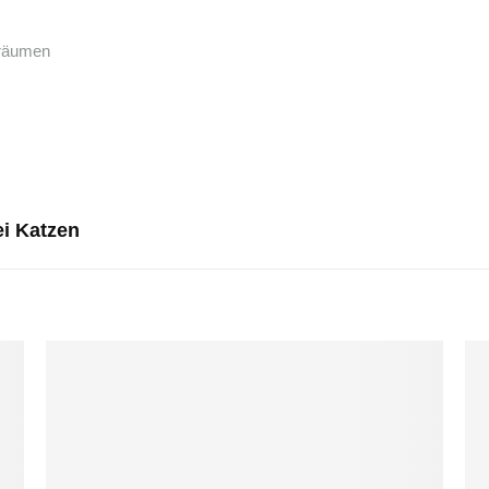
sräumen
ei Katzen